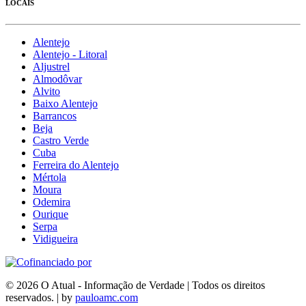
LOCAIS
Alentejo
Alentejo - Litoral
Aljustrel
Almodôvar
Alvito
Baixo Alentejo
Barrancos
Beja
Castro Verde
Cuba
Ferreira do Alentejo
Mértola
Moura
Odemira
Ourique
Serpa
Vidigueira
© 2026 O Atual - Informação de Verdade | Todos os direitos
reservados. | by
pauloamc.com