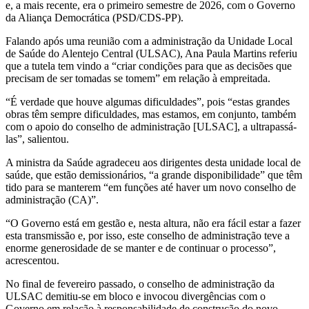
e, a mais recente, era o primeiro semestre de 2026, com o Governo
da Aliança Democrática (PSD/CDS-PP).
Falando após uma reunião com a administração da Unidade Local
de Saúde do Alentejo Central (ULSAC), Ana Paula Martins referiu
que a tutela tem vindo a “criar condições para que as decisões que
precisam de ser tomadas se tomem” em relação à empreitada.
“É verdade que houve algumas dificuldades”, pois “estas grandes
obras têm sempre dificuldades, mas estamos, em conjunto, também
com o apoio do conselho de administração [ULSAC], a ultrapassá-
las”, salientou.
A ministra da Saúde agradeceu aos dirigentes desta unidade local de
saúde, que estão demissionários, “a grande disponibilidade” que têm
tido para se manterem “em funções até haver um novo conselho de
administração (CA)”.
“O Governo está em gestão e, nesta altura, não era fácil estar a fazer
esta transmissão e, por isso, este conselho de administração teve a
enorme generosidade de se manter e de continuar o processo”,
acrescentou.
No final de fevereiro passado, o conselho de administração da
ULSAC demitiu-se em bloco e invocou divergências com o
Governo em relação à responsabilidade de construção do novo