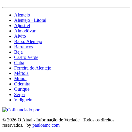
Alentejo
Alentejo - Litoral
Aljustrel
Almodôvar
Alvito
Baixo Alentejo
Barrancos
Beja
Castro Verde
Cuba
Ferreira do Alentejo
Mértola
Moura
Odemira
Ourique
Serpa
Vidigueira
© 2026 O Atual - Informação de Verdade | Todos os direitos
reservados. | by
pauloamc.com