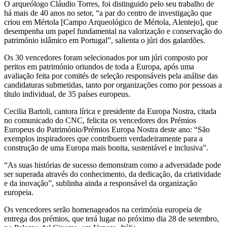
O arqueólogo Cláudio Torres, foi distinguido pelo seu trabalho de
há mais de 40 anos no setor, “a par do centro de investigação que
criou em Mértola [Campo Arqueológico de Mértola, Alentejo], que
desempenha um papel fundamental na valorização e conservação do
património islâmico em Portugal”, salienta o júri dos galardões.
Os 30 vencedores foram selecionados por um júri composto por
peritos em património oriundos de toda a Europa, após uma
avaliação feita por comités de seleção responsáveis pela análise das
candidaturas submetidas, tanto por organizações como por pessoas a
título individual, de 35 países europeus.
Cecilia Bartoli, cantora lírica e presidente da Europa Nostra, citada
no comunicado do CNC, felicita os vencedores dos Prémios
Europeus do Património/Prémios Europa Nostra deste ano: “São
exemplos inspiradores que contribuem verdadeiramente para a
construção de uma Europa mais bonita, sustentável e inclusiva”.
“As suas histórias de sucesso demonstram como a adversidade pode
ser superada através do conhecimento, da dedicação, da criatividade
e da inovação”, sublinha ainda a responsável da organização
europeia.
Os vencedores serão homenageados na cerimónia europeia de
entrega dos prémios, que terá lugar no próximo dia 28 de setembro,