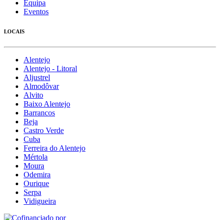
Equipa
Eventos
LOCAIS
Alentejo
Alentejo - Litoral
Aljustrel
Almodôvar
Alvito
Baixo Alentejo
Barrancos
Beja
Castro Verde
Cuba
Ferreira do Alentejo
Mértola
Moura
Odemira
Ourique
Serpa
Vidigueira