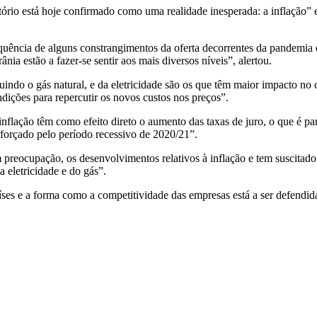
rio está hoje confirmado como uma realidade inesperada: a inflação” 
quência de alguns constrangimentos da oferta decorrentes da pandemia e
ia estão a fazer-se sentir aos mais diversos níveis”, alertou.
ndo o gás natural, e da eletricidade são os que têm maior impacto no c
dições para repercutir os novos custos nos preços”.
inflação têm como efeito direto o aumento das taxas de juro, o que é p
reforçado pelo período recessivo de 2020/21”.
preocupação, os desenvolvimentos relativos à inflação e tem suscitad
 eletricidade e do gás”.
ses e a forma como a competitividade das empresas está a ser defendida