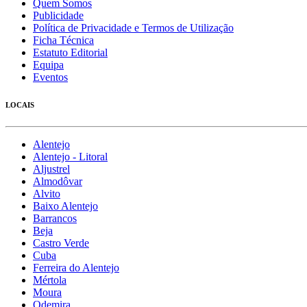
Quem Somos
Publicidade
Política de Privacidade e Termos de Utilização
Ficha Técnica
Estatuto Editorial
Equipa
Eventos
LOCAIS
Alentejo
Alentejo - Litoral
Aljustrel
Almodôvar
Alvito
Baixo Alentejo
Barrancos
Beja
Castro Verde
Cuba
Ferreira do Alentejo
Mértola
Moura
Odemira