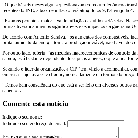
“O que há seis meses alguns questionavam como um fenómeno transitó
recentes do INE, a taxa de inflação terá atingido os 9,1% em julho”.
“Estamos perante a maior taxa de inflação das últimas décadas. Na se
primas tiveram aumentos significativos e os impactos da guerra na Ucrân
De acordo com António Saraiva, “os aumentos dos combustíveis, inclui
brutal aumento da energia torna a produção inviável, não havendo con
Por outro lado, referiu, “as medidas macroeconómicas de controlo da 
sabido, está bastante dependente de capitais alheios, o que ainda foi 
Segundo o líder da organização, a CIP “tem vindo a acompanhar, com 
empresas sujeitas a este choque, nomeadamente em termos do preço da
“Temos bem consciência do que está a ser feito em diversos outros paí
salientou.
Comente esta notícia
Indique o seu nome:
Indique o seu endereço de email:
Escreva aqui a sua mensagem: