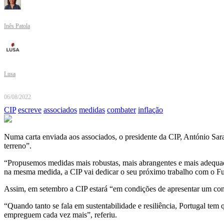
Inês Patola
Lusa
06/08/2022
CIP
escreve
associados
medidas
combater
inflação
Numa carta enviada aos associados, o presidente da CIP, António Sar
terreno”.
“Propusemos medidas mais robustas, mais abrangentes e mais adequad
na mesma medida, a CIP vai dedicar o seu próximo trabalho com o F
Assim, em setembro a CIP estará “em condições de apresentar um con
“Quando tanto se fala em sustentabilidade e resiliência, Portugal tem
empreguem cada vez mais”, referiu.