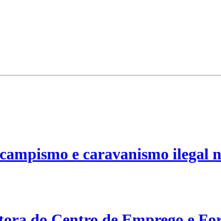
campismo e caravanismo ilegal n
etora do Centro de Emprego e For