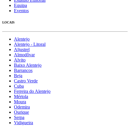
Estatuto Editorial
Equipa
Eventos
LOCAIS
Alentejo
Alentejo - Litoral
Aljustrel
Almodôvar
Alvito
Baixo Alentejo
Barrancos
Beja
Castro Verde
Cuba
Ferreira do Alentejo
Mértola
Moura
Odemira
Ourique
Serpa
Vidigueira