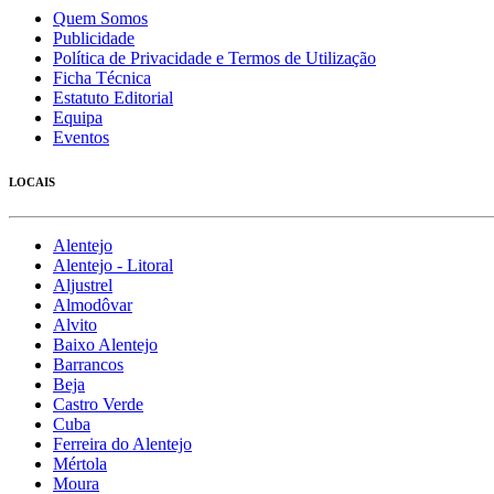
Quem Somos
Publicidade
Política de Privacidade e Termos de Utilização
Ficha Técnica
Estatuto Editorial
Equipa
Eventos
LOCAIS
Alentejo
Alentejo - Litoral
Aljustrel
Almodôvar
Alvito
Baixo Alentejo
Barrancos
Beja
Castro Verde
Cuba
Ferreira do Alentejo
Mértola
Moura