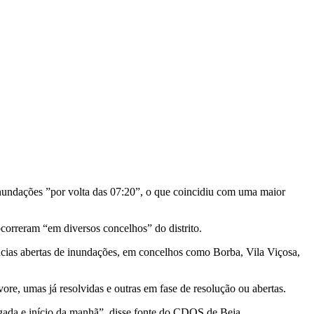
undações ”por volta das 07:20”, o que coincidiu com uma maior
correram “em diversos concelhos” do distrito.
ncias abertas de inundações, em concelhos como Borba, Vila Viçosa,
e, umas já resolvidas e outras em fase de resolução ou abertas.
gada e início da manhã”, disse fonte do CDOS de Beja.