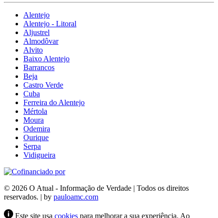
Alentejo
Alentejo - Litoral
Aljustrel
Almodôvar
Alvito
Baixo Alentejo
Barrancos
Beja
Castro Verde
Cuba
Ferreira do Alentejo
Mértola
Moura
Odemira
Ourique
Serpa
Vidigueira
© 2026 O Atual - Informação de Verdade | Todos os direitos
reservados. | by
pauloamc.com
Este site usa
cookies
para melhorar a sua experiência. Ao