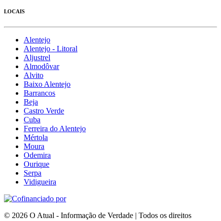
LOCAIS
Alentejo
Alentejo - Litoral
Aljustrel
Almodôvar
Alvito
Baixo Alentejo
Barrancos
Beja
Castro Verde
Cuba
Ferreira do Alentejo
Mértola
Moura
Odemira
Ourique
Serpa
Vidigueira
© 2026 O Atual - Informação de Verdade | Todos os direitos