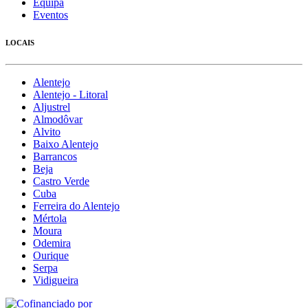
Equipa
Eventos
LOCAIS
Alentejo
Alentejo - Litoral
Aljustrel
Almodôvar
Alvito
Baixo Alentejo
Barrancos
Beja
Castro Verde
Cuba
Ferreira do Alentejo
Mértola
Moura
Odemira
Ourique
Serpa
Vidigueira