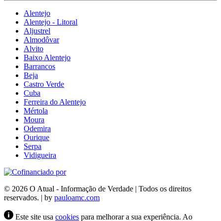
Alentejo
Alentejo - Litoral
Aljustrel
Almodôvar
Alvito
Baixo Alentejo
Barrancos
Beja
Castro Verde
Cuba
Ferreira do Alentejo
Mértola
Moura
Odemira
Ourique
Serpa
Vidigueira
© 2026 O Atual - Informação de Verdade | Todos os direitos
reservados. | by
pauloamc.com
Este site usa
cookies
para melhorar a sua experiência. Ao