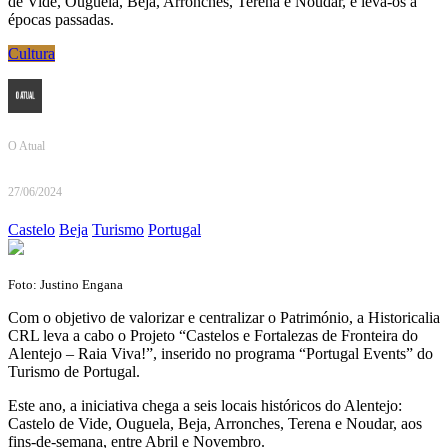
de Vide, Ouguela, Beja, Arronches, Terena e Noudar, e leva-os a
épocas passadas.
Cultura
O Atual
27/06/2024
Castelo
Beja
Turismo
Portugal
Foto: Justino Engana
Com o objetivo de valorizar e centralizar o Património, a Historicalia
CRL leva a cabo o Projeto “Castelos e Fortalezas de Fronteira do
Alentejo – Raia Viva!”, inserido no programa “Portugal Events” do
Turismo de Portugal.
Este ano, a iniciativa chega a seis locais históricos do Alentejo:
Castelo de Vide, Ouguela, Beja, Arronches, Terena e Noudar, aos
fins-de-semana, entre Abril e Novembro.