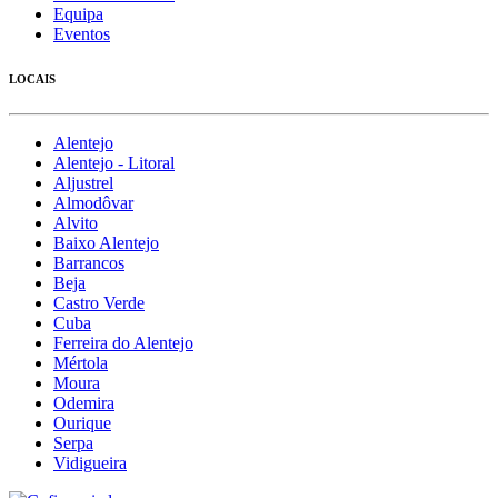
Equipa
Eventos
LOCAIS
Alentejo
Alentejo - Litoral
Aljustrel
Almodôvar
Alvito
Baixo Alentejo
Barrancos
Beja
Castro Verde
Cuba
Ferreira do Alentejo
Mértola
Moura
Odemira
Ourique
Serpa
Vidigueira