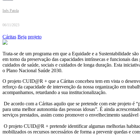
Inês Patola
06/11/2023
Cáritas
Beja
projeto
Trata-se de um programa em que a Equidade e a Sustentabilidade s
em torno da preservação das capacidades intrínsecas e funcionais da
cuidados de saúde, sociais e cuidados de longa duração. Esta inici
o Plano Nacional Saúde 2030.
O projeto CUID@R + que a Cáritas concebeu tem em vista o desenvo
reforço da capacidade de intervenção da nossa organização em trabal
acompanhamos, retardando a sua institucionalização.
De acordo com a Cáritas aquilo que se pretende com este projeto é “
para uma melhor autonomia das pessoas idosas”. É ainda acrescentado
serviços prestados, assim como promover o envelhecimento saudável d
O projeto CUID@R + pretende identificar algumas melhorias habitaci
mobilizados os recursos necessários de forma a prevenir quedas e con