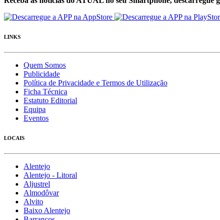
Receba as notícias do ATUAL no seu Smartphone, descarregue g
LINKS
Quem Somos
Publicidade
Política de Privacidade e Termos de Utilização
Ficha Técnica
Estatuto Editorial
Equipa
Eventos
LOCAIS
Alentejo
Alentejo - Litoral
Aljustrel
Almodôvar
Alvito
Baixo Alentejo
Barrancos