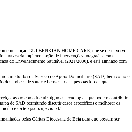
 FCG avançou com a ação GULBENKIAN HOME CARE, que se desenvolve
de, através da implementação de intervenções integradas com
década do Envelhecimento Saudável (2021/2030), e está alinhado com
l no âmbito do seu Serviço de Apoio Domiciliário (SAD) bem como o
o dos índices de saúde e bem-estar das pessoas idosas que
erviço, assim como incluir algumas tecnologias que podem contribuir
uipa de SAD permitindo discutir casos específicos e melhorar os
icílio e da terapia ocupacional.”
ompanhadas pelas Cáritas Diocesana de Beja para que possam ser