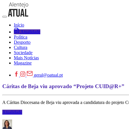
Início
Atualidade
Política
Desporto
Cultura
Sociedade
Mais Notícias
Magazine
geral@oatual.pt
Cáritas de Beja viu aprovado “Projeto CUID@R+”
A Cáritas Diocesana de Beja viu aprovada a candidatura do projeto
Atualidade