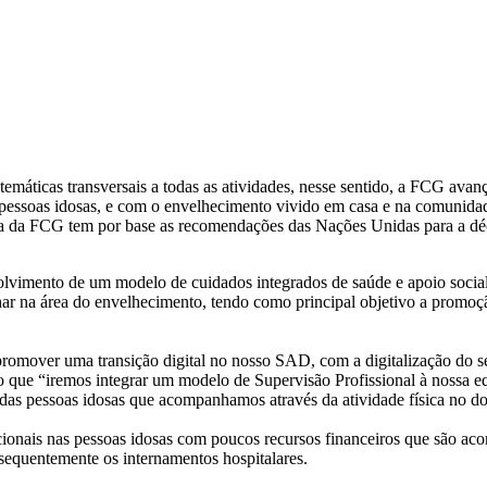
ão temáticas transversais a todas as atividades, nesse sentido, a
s pessoas idosas, e com o envelhecimento vivido em casa e na comunida
ativa da FCG tem por base as recomendações das Nações Unidas para a 
lvimento de um modelo de cuidados integrados de saúde e apoio socia
har na área do envelhecimento, tendo como principal objetivo a promoçã
promover uma transição digital no nosso SAD, com a digitalização do s
 que “iremos integrar um modelo de Supervisão Profissional à nossa eq
as pessoas idosas que acompanhamos através da atividade física no dom
onais nas pessoas idosas com poucos recursos financeiros que são ac
sequentemente os internamentos hospitalares.