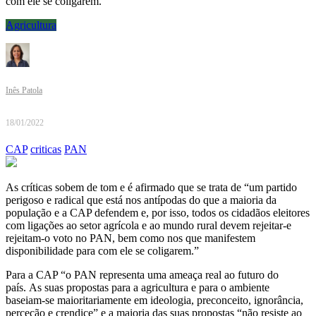
com ele se coligarem.”
Agricultura
Inês Patola
18/01/2022
CAP
criticas
PAN
As críticas sobem de tom e é afirmado que se trata de “um partido
perigoso e radical que está nos antípodas do que a maioria da
população e a CAP defendem e, por isso, todos os cidadãos eleitores
com ligações ao setor agrícola e ao mundo rural devem rejeitar-e
rejeitam-o voto no PAN, bem como nos que manifestem
disponibilidade para com ele se coligarem.”
Para a CAP “o PAN representa uma ameaça real ao futuro do
país. As suas propostas para a agricultura e para o ambiente
baseiam-se maioritariamente em ideologia, preconceito, ignorância,
perceção e crendice” e a maioria das suas propostas “não resiste ao