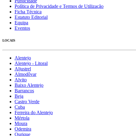
Publicidade
Política de Privacidade e Termos de Utilização
Ficha Técnica
Estatuto Editorial
Equipa
Eventos
LOCAIS
Alentejo
Alentejo - Litoral
Aljustrel
Almodôvar
Alvito
Baixo Alentejo
Barrancos
Beja
Castro Verde
Cuba
Ferreira do Alentejo
Mértola
Moura
Odemira
Ourique