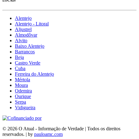
LOCAIS
Alentejo
Alentejo - Litoral
Aljustrel
Almodôvar
Alvito
Baixo Alentejo
Barrancos
Beja
Castro Verde
Cuba
Ferreira do Alentejo
Mértola
Moura
Odemira
Ourique
Serpa
Vidigueira
© 2026 O Atual - Informação de Verdade | Todos os direitos
reservados. | by
pauloamc.com