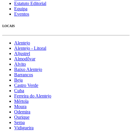
Estatuto Editorial
Equipa
Eventos
LOCAIS
Alentejo
Alentejo - Litoral
Aljustrel
Almodôvar
Alvito
Baixo Alentejo
Barrancos
Beja
Castro Verde
Cuba
Ferreira do Alentejo
Mértola
Moura
Odemira
Ourique
Serpa
Vidigueira