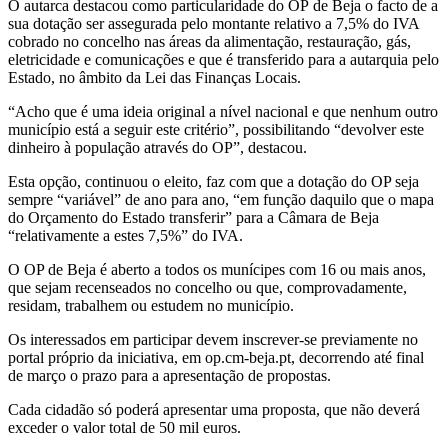
O autarca destacou como particularidade do OP de Beja o facto de a
sua dotação ser assegurada pelo montante relativo a 7,5% do IVA
cobrado no concelho nas áreas da alimentação, restauração, gás,
eletricidade e comunicações e que é transferido para a autarquia pelo
Estado, no âmbito da Lei das Finanças Locais.
“Acho que é uma ideia original a nível nacional e que nenhum outro
município está a seguir este critério”, possibilitando “devolver este
dinheiro à população através do OP”, destacou.
Esta opção, continuou o eleito, faz com que a dotação do OP seja
sempre “variável” de ano para ano, “em função daquilo que o mapa
do Orçamento do Estado transferir” para a Câmara de Beja
“relativamente a estes 7,5%” do IVA.
O OP de Beja é aberto a todos os munícipes com 16 ou mais anos,
que sejam recenseados no concelho ou que, comprovadamente,
residam, trabalhem ou estudem no município.
Os interessados em participar devem inscrever-se previamente no
portal próprio da iniciativa, em op.cm-beja.pt, decorrendo até final
de março o prazo para a apresentação de propostas.
Cada cidadão só poderá apresentar uma proposta, que não deverá
exceder o valor total de 50 mil euros.