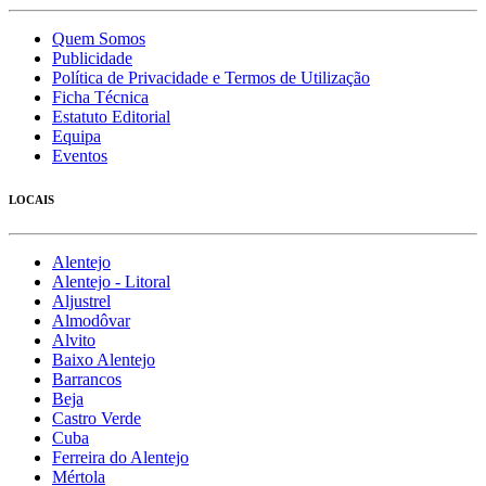
Quem Somos
Publicidade
Política de Privacidade e Termos de Utilização
Ficha Técnica
Estatuto Editorial
Equipa
Eventos
LOCAIS
Alentejo
Alentejo - Litoral
Aljustrel
Almodôvar
Alvito
Baixo Alentejo
Barrancos
Beja
Castro Verde
Cuba
Ferreira do Alentejo
Mértola