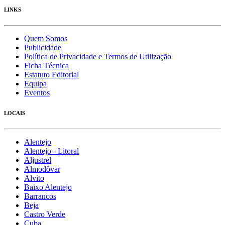
LINKS
Quem Somos
Publicidade
Política de Privacidade e Termos de Utilização
Ficha Técnica
Estatuto Editorial
Equipa
Eventos
LOCAIS
Alentejo
Alentejo - Litoral
Aljustrel
Almodôvar
Alvito
Baixo Alentejo
Barrancos
Beja
Castro Verde
Cuba