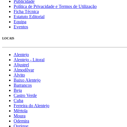
Publicidade
Política de Privacidade e Termos de Utilização
Ficha Técnica
Estatuto Editorial
Equipa
Eventos
LOCAIS
Alentejo
Alentejo - Litoral
Aljustrel
Almodôvar
Alvito
Baixo Alentejo
Barrancos
Beja
Castro Verde
Cuba
Ferreira do Alentejo
Mértola
Moura
Odemira
Ourique