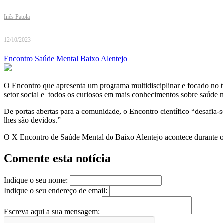
Inês Patola
12/10/2023
Encontro
Saúde
Mental
Baixo
Alentejo
O Encontro que apresenta um programa multidisciplinar e focado no 
setor social e todos os curiosos em mais conhecimentos sobre saúde 
De portas abertas para a comunidade, o Encontro científico “desafia-se
lhes são devidos.”
O X Encontro de Saúde Mental do Baixo Alentejo acontece durante os 
Comente esta notícia
Indique o seu nome:
Indique o seu endereço de email:
Escreva aqui a sua mensagem: