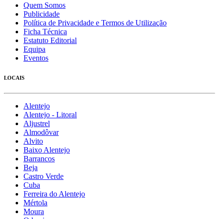
Quem Somos
Publicidade
Política de Privacidade e Termos de Utilização
Ficha Técnica
Estatuto Editorial
Equipa
Eventos
LOCAIS
Alentejo
Alentejo - Litoral
Aljustrel
Almodôvar
Alvito
Baixo Alentejo
Barrancos
Beja
Castro Verde
Cuba
Ferreira do Alentejo
Mértola
Moura