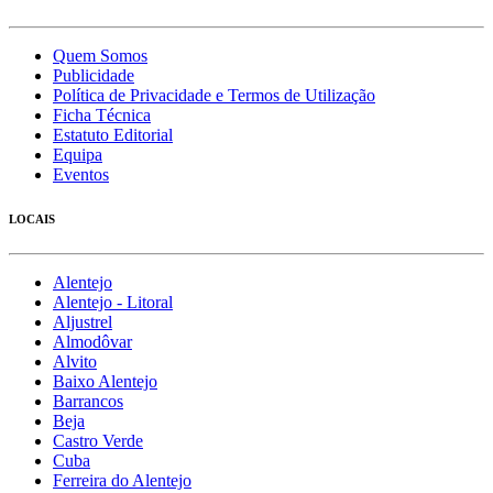
Quem Somos
Publicidade
Política de Privacidade e Termos de Utilização
Ficha Técnica
Estatuto Editorial
Equipa
Eventos
LOCAIS
Alentejo
Alentejo - Litoral
Aljustrel
Almodôvar
Alvito
Baixo Alentejo
Barrancos
Beja
Castro Verde
Cuba
Ferreira do Alentejo