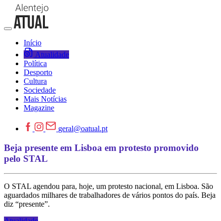
Início
Atualidade
Política
Desporto
Cultura
Sociedade
Mais Notícias
Magazine
geral@oatual.pt
Beja presente em Lisboa em protesto promovido
pelo STAL
O STAL agendou para, hoje, um protesto nacional, em Lisboa. São
aguardados milhares de trabalhadores de vários pontos do país. Beja
diz “presente”.
Atualidade