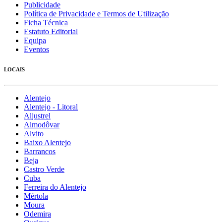
Publicidade
Política de Privacidade e Termos de Utilização
Ficha Técnica
Estatuto Editorial
Equipa
Eventos
LOCAIS
Alentejo
Alentejo - Litoral
Aljustrel
Almodôvar
Alvito
Baixo Alentejo
Barrancos
Beja
Castro Verde
Cuba
Ferreira do Alentejo
Mértola
Moura
Odemira