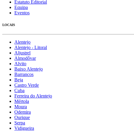
Estatuto Editorial
Equipa
Eventos
LOCAIS
Alentejo
Alentejo - Litoral
Aljustrel
Almodôvar
Alvito
Baixo Alentejo
Barrancos
Beja
Castro Verde
Cuba
Ferreira do Alentejo
Mértola
Moura
Odemira
Ourique
Serpa
Vidigueira