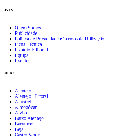
LINKS
Quem Somos
Publicidade
Política de Privacidade e Termos de Utilização
Ficha Técnica
Estatuto Editorial
Equipa
Eventos
LOCAIS
Alentejo
Alentejo - Litoral
Aljustrel
Almodôvar
Alvito
Baixo Alentejo
Barrancos
Beja
Castro Verde