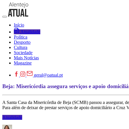
Início
Atualidade
Política
Desporto
Cultura
Sociedade
Mais Notícias
Magazine
geral@oatual.pt
Beja: Misericórdia assegura serviços e apoio domicil
A Santa Casa da Misericórdia de Beja (SCMB) passou a assegurar, des
Para além de deixar de prestar serviços de apoio domiciliário a Cruz 
Atualidade