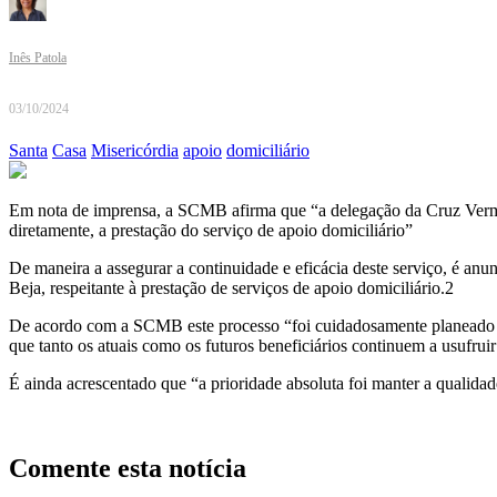
Inês Patola
03/10/2024
Santa
Casa
Misericórdia
apoio
domiciliário
Em nota de imprensa, a SCMB afirma que “a delegação da Cruz Vermelh
diretamente, a prestação do serviço de apoio domiciliário”
De maneira a assegurar a continuidade e eficácia deste serviço, é an
Beja, respeitante à prestação de serviços de apoio domiciliário.2
De acordo com a SCMB este processo “foi cuidadosamente planeado e c
que tanto os atuais como os futuros beneficiários continuem a usufru
É ainda acrescentado que “a prioridade absoluta foi manter a qualida
Comente esta notícia