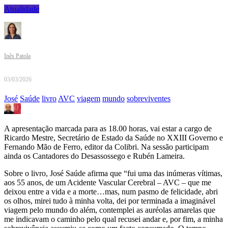
Atualidade
Inês Patola
03/03/2026
José
Saúde
livro
AVC
viagem
mundo
sobreviventes
A apresentação marcada para as 18.00 horas, vai estar a cargo de
Ricardo Mestre, Secretário de Estado da Saúde no XXIII Governo e
Fernando Mão de Ferro, editor da Colibri. Na sessão participam
ainda os Cantadores do Desassossego e Rubén Lameira.
Sobre o livro, José Saúde afirma que “fui uma das inúmeras vítimas,
aos 55 anos, de um Acidente Vascular Cerebral – AVC – que me
deixou entre a vida e a morte…mas, num pasmo de felicidade, abri
os olhos, mirei tudo à minha volta, dei por terminada a imaginável
viagem pelo mundo do além, contemplei as auréolas amarelas que
me indicavam o caminho pelo qual recusei andar e, por fim, a minha