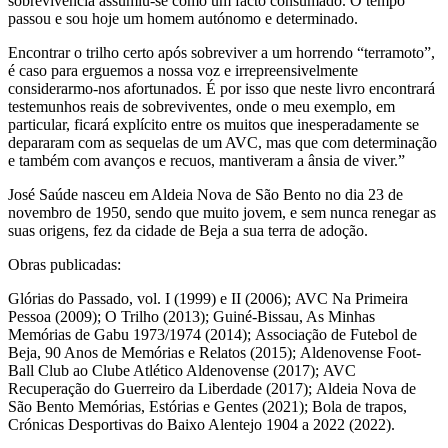
sobrevivência assumiu-se como um facto consumado. O tempo
passou e sou hoje um homem autónomo e determinado.
Encontrar o trilho certo após sobreviver a um horrendo “terramoto”,
é caso para erguemos a nossa voz e irrepreensivelmente
considerarmo-nos afortunados. É por isso que neste livro encontrará
testemunhos reais de sobreviventes, onde o meu exemplo, em
particular, ficará explícito entre os muitos que inesperadamente se
depararam com as sequelas de um AVC, mas que com determinação
e também com avanços e recuos, mantiveram a ânsia de viver.”
José Saúde nasceu em Aldeia Nova de São Bento no dia 23 de
novembro de 1950, sendo que muito jovem, e sem nunca renegar as
suas origens, fez da cidade de Beja a sua terra de adoção.
Obras publicadas:
Glórias do Passado, vol. I (1999) e II (2006); AVC Na Primeira
Pessoa (2009); O Trilho (2013); Guiné-Bissau, As Minhas
Memórias de Gabu 1973/1974 (2014); Associação de Futebol de
Beja, 90 Anos de Memórias e Relatos (2015); Aldenovense Foot-
Ball Club ao Clube Atlético Aldenovense (2017); AVC
Recuperação do Guerreiro da Liberdade (2017); Aldeia Nova de
São Bento Memórias, Estórias e Gentes (2021); Bola de trapos,
Crónicas Desportivas do Baixo Alentejo 1904 a 2022 (2022).