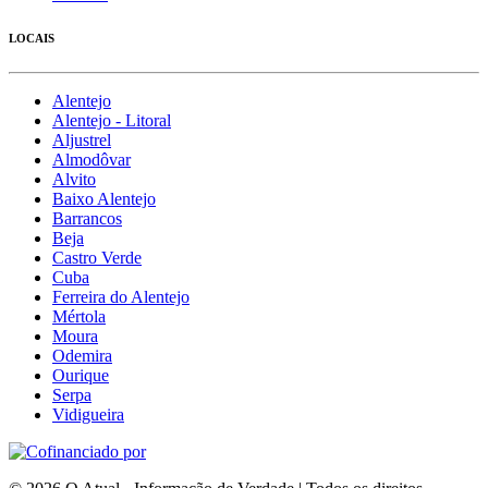
LOCAIS
Alentejo
Alentejo - Litoral
Aljustrel
Almodôvar
Alvito
Baixo Alentejo
Barrancos
Beja
Castro Verde
Cuba
Ferreira do Alentejo
Mértola
Moura
Odemira
Ourique
Serpa
Vidigueira