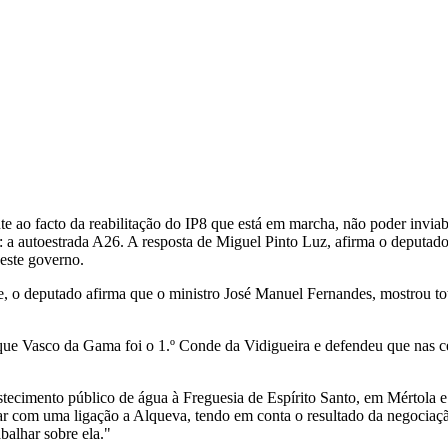
te ao facto da reabilitação do IP8 que está em marcha, não poder inviab
: a autoestrada A26. A resposta de Miguel Pinto Luz, afirma o deputado
este governo.
 o deputado afirma que o ministro José Manuel Fernandes, mostrou tota
que Vasco da Gama foi o 1.º Conde da Vidigueira e defendeu que nas cel
tecimento público de água à Freguesia de Espírito Santo, em Mértola e 
tar com uma ligação a Alqueva, tendo em conta o resultado da negociaç
balhar sobre ela."