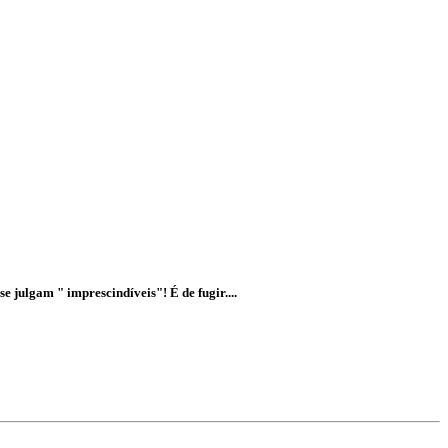
 julgam " imprescindíveis"! É de fugir....