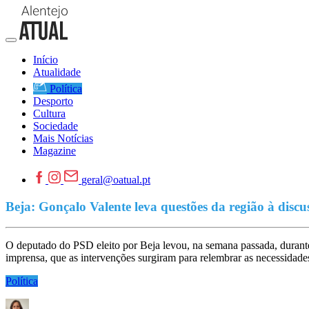
Início
Atualidade
Política
Desporto
Cultura
Sociedade
Mais Notícias
Magazine
geral@oatual.pt
Beja: Gonçalo Valente leva questões da região à disc
O deputado do PSD eleito por Beja levou, na semana passada, durant
imprensa, que as intervenções surgiram para relembrar as necessidades 
Política