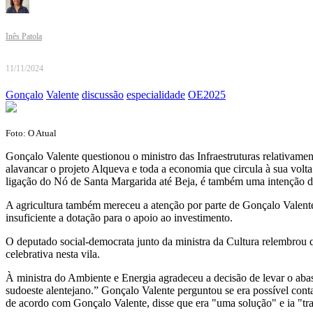
Inês Patola
11/11/2024
Gonçalo
Valente
discussão
especialidade
OE2025
Foto: O Atual
Gonçalo Valente questionou o ministro das Infraestruturas relativamen
alavancar o projeto Alqueva e toda a economia que circula à sua volta
ligação do Nó de Santa Margarida até Beja, é também uma intenção d
A agricultura também mereceu a atenção por parte de Gonçalo Valente,
insuficiente a dotação para o apoio ao investimento.
O deputado social-democrata junto da ministra da Cultura relembrou 
celebrativa nesta vila.
À ministra do Ambiente e Energia agradeceu a decisão de levar o abas
sudoeste alentejano.” Gonçalo Valente perguntou se era possível con
de acordo com Gonçalo Valente, disse que era "uma solução" e ia "tra