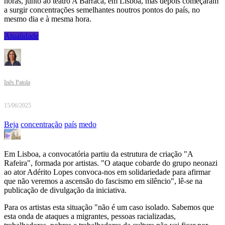
horas, junto ao teatro A Barraca, em Lisboa, mas depois começaram
a surgir concentrações semelhantes noutros pontos do país, no
mesmo dia e à mesma hora.
Atualidade
Inês Patola
15/06/2025
Beja
concentração
país
medo
Em Lisboa, a convocatória partiu da estrutura de criação "A
Rafeira", formada por artistas. "O ataque cobarde do grupo neonazi
ao ator Adérito Lopes convoca-nos em solidariedade para afirmar
que não veremos a ascensão do fascismo em silêncio", lê-se na
publicação de divulgação da iniciativa.
Para os artistas esta situação "não é um caso isolado. Sabemos que
esta onda de ataques a migrantes, pessoas racializadas,