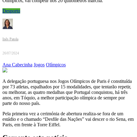
Olímpicos, vai competir nos 20 quilómetros marcha.
Desporto
Inês Patola
26/07/2024
Ana Cabecinha
Jogos
Olímpicos
A delegação portuguesa nos Jogos Olímpicos de Paris é constituída
por 73 atletas, espalhados por 15 modalidades, que tentarão repetir,
ou melhorar, as quatro medalhas que Portugal conquistou, há três
anos, em Tóquio, a melhor participação olímpica de sempre por
parte do nosso país.
Pela primeira vez a cerimónia de abertura realiza-se fora de um
estádio e o chamado “Desfile das Nações” vai descer o rio Sena, em
Paris, em frente à Torre Eiffel.