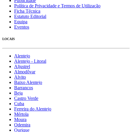
Publicidade
Política de Privacidade e Termos de Utilização
Ficha Técnica
Estatuto Editorial
Equipa
Eventos
LOCAIS
Alentejo
Alentejo - Litoral
Aljustrel
Almodôvar
Alvito
Baixo Alentejo
Barrancos
Beja
Castro Verde
Cuba
Ferreira do Alentejo
Mértola
Moura
Odemira
Ourique