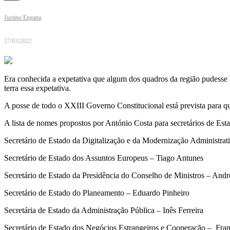
Justino Engana
27/03/2022
Era conhecida a expetativa que algum dos quadros da região pudesse i
terra essa expetativa.
A posse de todo o XXIII Governo Constitucional está prevista para qua
A lista de nomes propostos por António Costa para secretários de Est
Secretário de Estado da Digitalização e da Modernização Administra
Secretário de Estado dos Assuntos Europeus – Tiago Antunes
Secretário de Estado da Presidência do Conselho de Ministros – And
Secretário de Estado do Planeamento – Eduardo Pinheiro
Secretária de Estado da Administração Pública – Inês Ferreira
Secretário de Estado dos Negócios Estrangeiros e Cooperação – Fra