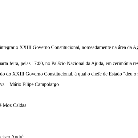
ntegrar o XXIII Governo Constitucional, nomeadamente na área da Agric
rta-feira, pelas 17:00, no Palácio Nacional da Ajuda, em cerimónia rest
ado do XXIII Governo Constitucional, à qual o chefe de Estado "deu o s
tiva – Mário Filipe Campolargo
ré Moz Caldas
ncisco André