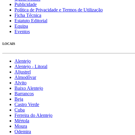
Publicidade
Política de Privacidade e Termos de Utilização
Ficha Técnica
Estatuto Editorial
Equipa
Eventos
LOCAIS
Alentejo
Alentejo - Litoral
Aljustrel
Almodôvar
Alvito
Baixo Alentejo
Barrancos
Beja
Castro Verde
Cuba
Ferreira do Alentejo
Mértola
Moura
Odemira