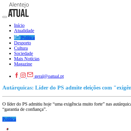
Início
Atualidade
Política
Desporto
Cultura
Sociedade
Mais Notícias
Magazine
geral@oatual.pt
Autárquicas: Líder do PS admite eleições com "exigê
O líder do PS admitiu hoje “uma exigência muito forte” nas autárquic
“garantia de confiança”.
Política