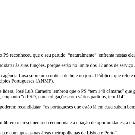
 do PS reconheceu que o seu partido, “naturalmente”, enfrenta nestas ele
datar às suas funções, porque estão no limite dos 12 anos de serviço a
ela agência Lusa sobre uma notícia de hoje no jornal Público, que refe
icípios Portugueses (ANMP).
e lidera, José Luís Carneiro lembrou que o PS “tem 148 câmaras” que g
, enquanto “o PSD, com coligações com vários partidos, tem 114”.
 poderem recandidatar, “os portugueses que estão lá em casa sabem bem 
uilibrem o crescimento da economia e a criação de oportunidades, a cri
na e com apostas nas áreas metropolitanas de Lisboa e Porto”.