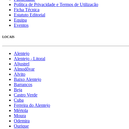
Política de Privacidade e Termos de Utilização
Ficha Técnica
Estatuto Editorial
Equipa
Eventos
LOCAIS
Alentejo
Alentejo - Litoral
Aljustrel
Almodôvar
Alvito
Baixo Alentejo
Barrancos
Beja
Castro Verde
Cuba
Ferreira do Alentejo
Mértola
Moura
Odemira
Ourique