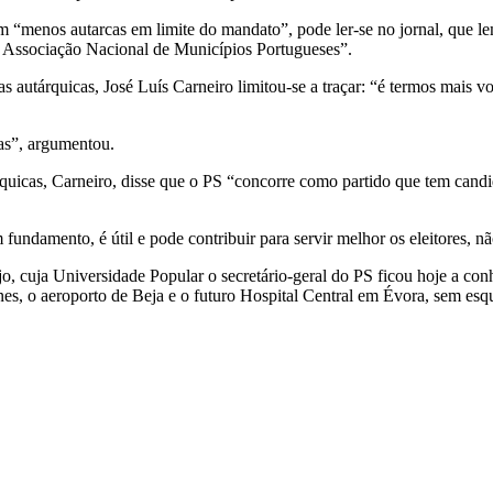
êm “menos autarcas em limite do mandato”, pode ler-se no jornal, que 
 a Associação Nacional de Municípios Portugueses”.
autárquicas, José Luís Carneiro limitou-se a traçar: “é termos mais vo
cas”, argumentou.
árquicas, Carneiro, disse que o PS “concorre como partido que tem cand
 fundamento, é útil e pode contribuir para servir melhor os eleitores, n
ejo, cuja Universidade Popular o secretário-geral do PS ficou hoje a co
, o aeroporto de Beja e o futuro Hospital Central em Évora, sem esque