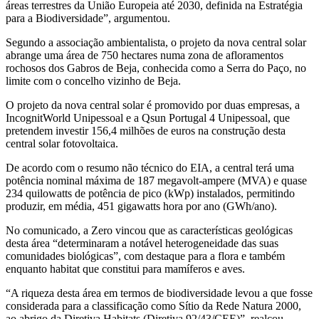
áreas terrestres da União Europeia até 2030, definida na Estratégia
para a Biodiversidade”, argumentou.
Segundo a associação ambientalista, o projeto da nova central solar
abrange uma área de 750 hectares numa zona de afloramentos
rochosos dos Gabros de Beja, conhecida como a Serra do Paço, no
limite com o concelho vizinho de Beja.
O projeto da nova central solar é promovido por duas empresas, a
IncognitWorld Unipessoal e a Qsun Portugal 4 Unipessoal, que
pretendem investir 156,4 milhões de euros na construção desta
central solar fotovoltaica.
De acordo com o resumo não técnico do EIA, a central terá uma
potência nominal máxima de 187 megavolt-ampere (MVA) e quase
234 quilowatts de potência de pico (kWp) instalados, permitindo
produzir, em média, 451 gigawatts hora por ano (GWh/ano).
No comunicado, a Zero vincou que as características geológicas
desta área “determinaram a notável heterogeneidade das suas
comunidades biológicas”, com destaque para a flora e também
enquanto habitat que constitui para mamíferos e aves.
“A riqueza desta área em termos de biodiversidade levou a que fosse
considerada para a classificação como Sítio da Rede Natura 2000,
ao abrigo da Diretiva Habitats (Diretiva 92/43/CEE)”, realçou,