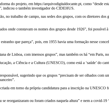
aforma do projeto, em https://arquivodigitaldocante.pt, como “desde est
do”, indicou o também investigador do CIDEHUS.
o, no trabalho de campo, nas sedes dos grupos, com os diretores dos gru
dados onde constavam os nomes dos grupos desde 1926”, foi possível à e
estranho que pareça”, pois, em 1955 havia uma formação nesse concelho 
litana de Lisboa, com imensos grupos”, mas também os há “em Paris, n
ucação, a Ciência e a Cultura (UNESCO), como está a ‘saúde’ do cante 
esponsável, sugerindo que os grupos “precisam de ser olhados com uma
nanceiro”.
 criada em torno da própria candidatura para a inscrição na UNESCO f
 se reorganizaram ou foram criados naquela altura” e nem a covid-19 