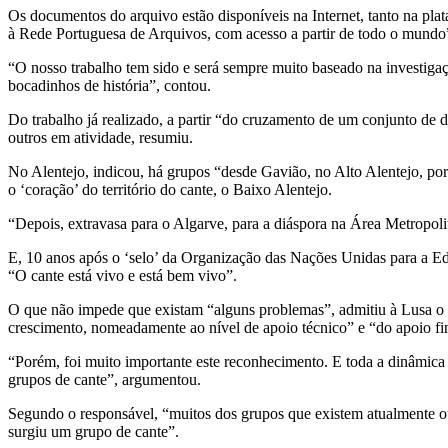
Os documentos do arquivo estão disponíveis na Internet, tanto na plat
à Rede Portuguesa de Arquivos, com acesso a partir de todo o mun
“O nosso trabalho tem sido e será sempre muito baseado na investigaçã
bocadinhos de história”, contou.
Do trabalho já realizado, a partir “do cruzamento de um conjunto de 
outros em atividade, resumiu.
No Alentejo, indicou, há grupos “desde Gavião, no Alto Alentejo, por 
o ‘coração’ do território do cante, o Baixo Alentejo.
“Depois, extravasa para o Algarve, para a diáspora na Área Metropo
E, 10 anos após o ‘selo’ da Organização das Nações Unidas para a Ed
“O cante está vivo e está bem vivo”.
O que não impede que existam “alguns problemas”, admitiu à Lusa o r
crescimento, nomeadamente ao nível de apoio técnico” e “do apoio fi
“Porém, foi muito importante este reconhecimento. E toda a dinâmica
grupos de cante”, argumentou.
Segundo o responsável, “muitos dos grupos que existem atualmente ou
surgiu um grupo de cante”.