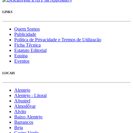
LINKS
Quem Somos
Publicidade
Política de Privacidade e Termos de Utilização
Ficha Técnica
Estatuto Editorial
Equipa
Eventos
LOCAIS
Alentejo
Alentejo - Litoral
Aljustrel
Almodôvar
Alvito
Baixo Alentejo
Barrancos
Beja
Castro Verde