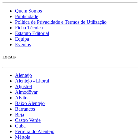
Quem Somos
Publicidade
Política de Privacidade e Termos de Utilização
Ficha Técnica
Estatuto Editorial
Equipa
Eventos
LOCAIS
Alentejo
Alentejo - Litoral
Aljustrel
Almodôvar
Alvito
Baixo Alentejo
Barrancos
Beja
Castro Verde
Cuba
Ferreira do Alentejo
Mértola