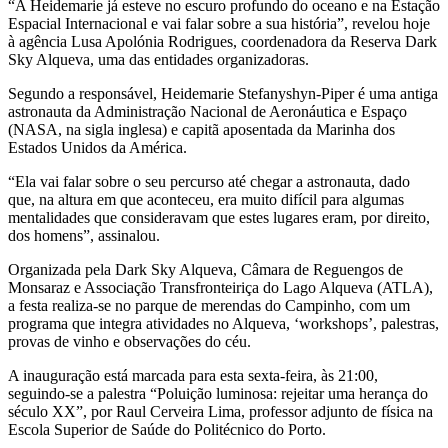
“A Heidemarie já esteve no escuro profundo do oceano e na Estação
Espacial Internacional e vai falar sobre a sua história”, revelou hoje
à agência Lusa Apolónia Rodrigues, coordenadora da Reserva Dark
Sky Alqueva, uma das entidades organizadoras.
Segundo a responsável, Heidemarie Stefanyshyn-Piper é uma antiga
astronauta da Administração Nacional de Aeronáutica e Espaço
(NASA, na sigla inglesa) e capitã aposentada da Marinha dos
Estados Unidos da América.
“Ela vai falar sobre o seu percurso até chegar a astronauta, dado
que, na altura em que aconteceu, era muito difícil para algumas
mentalidades que consideravam que estes lugares eram, por direito,
dos homens”, assinalou.
Organizada pela Dark Sky Alqueva, Câmara de Reguengos de
Monsaraz e Associação Transfronteiriça do Lago Alqueva (ATLA),
a festa realiza-se no parque de merendas do Campinho, com um
programa que integra atividades no Alqueva, ‘workshops’, palestras,
provas de vinho e observações do céu.
A inauguração está marcada para esta sexta-feira, às 21:00,
seguindo-se a palestra “Poluição luminosa: rejeitar uma herança do
século XX”, por Raul Cerveira Lima, professor adjunto de física na
Escola Superior de Saúde do Politécnico do Porto.