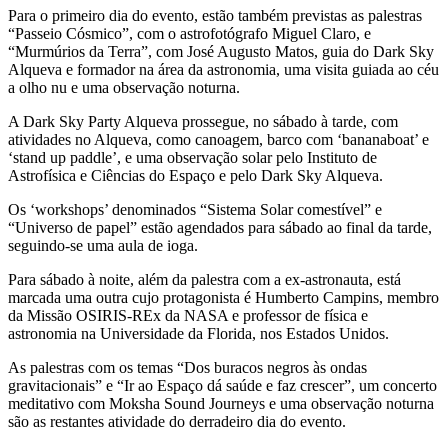
Para o primeiro dia do evento, estão também previstas as palestras
“Passeio Cósmico”, com o astrofotógrafo Miguel Claro, e
“Murmúrios da Terra”, com José Augusto Matos, guia do Dark Sky
Alqueva e formador na área da astronomia, uma visita guiada ao céu
a olho nu e uma observação noturna.
A Dark Sky Party Alqueva prossegue, no sábado à tarde, com
atividades no Alqueva, como canoagem, barco com ‘bananaboat’ e
‘stand up paddle’, e uma observação solar pelo Instituto de
Astrofísica e Ciências do Espaço e pelo Dark Sky Alqueva.
Os ‘workshops’ denominados “Sistema Solar comestível” e
“Universo de papel” estão agendados para sábado ao final da tarde,
seguindo-se uma aula de ioga.
Para sábado à noite, além da palestra com a ex-astronauta, está
marcada uma outra cujo protagonista é Humberto Campins, membro
da Missão OSIRIS-REx da NASA e professor de física e
astronomia na Universidade da Florida, nos Estados Unidos.
As palestras com os temas “Dos buracos negros às ondas
gravitacionais” e “Ir ao Espaço dá saúde e faz crescer”, um concerto
meditativo com Moksha Sound Journeys e uma observação noturna
são as restantes atividade do derradeiro dia do evento.