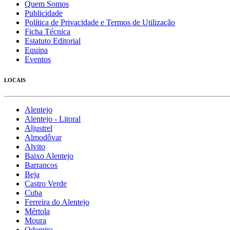
Quem Somos
Publicidade
Política de Privacidade e Termos de Utilização
Ficha Técnica
Estatuto Editorial
Equipa
Eventos
LOCAIS
Alentejo
Alentejo - Litoral
Aljustrel
Almodôvar
Alvito
Baixo Alentejo
Barrancos
Beja
Castro Verde
Cuba
Ferreira do Alentejo
Mértola
Moura
Odemira