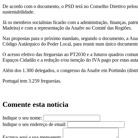
De acordo com o documento, o PSD terá no Conselho Diretivo pelouros 
sustentabilidade.
Já os membros socialistas ficarão com a administração, finanças, pat
Madeira) e com a representação da Anafre no Comité das Regiões.
Nas propostas para o próximo mandato, segundo o documento, a Anafre 
Código Autárquico do Poder Local, para reunir num único documento to
O acesso efetivo das freguesias ao PT2030 e a futuros quadros comunit
Espaços Cidadão e a redução e/ou isenção do IVA pago por estas auta
Além dos 1.300 delegados, o congresso da Anafre em Portimão (distri
Portugal tem 3.259 freguesias.
Comente esta notícia
Indique o seu nome:
Indique o seu endereço de email:
Escreva aqui a sua mensagem: