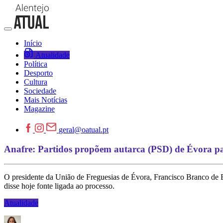
Início
Atualidade
Política
Desporto
Cultura
Sociedade
Mais Notícias
Magazine
geral@oatual.pt
Anafre: Partidos propõem autarca (PSD) de Évora par
O presidente da União de Freguesias de Évora, Francisco Branco de B
disse hoje fonte ligada ao processo.
Atualidade