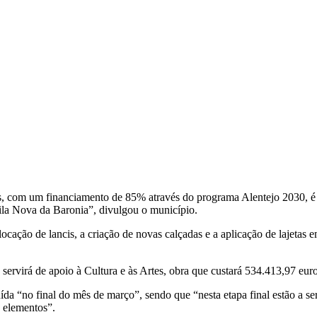
s, com um financiamento de 85% através do programa Alentejo 2030, é 
Vila Nova da Baronia”, divulgou o município.
cação de lancis, a criação de novas calçadas e a aplicação de lajetas e
e servirá de apoio à Cultura e às Artes, obra que custará 534.413,97 eu
da “no final do mês de março”, sendo que “nesta etapa final estão a se
s elementos”.