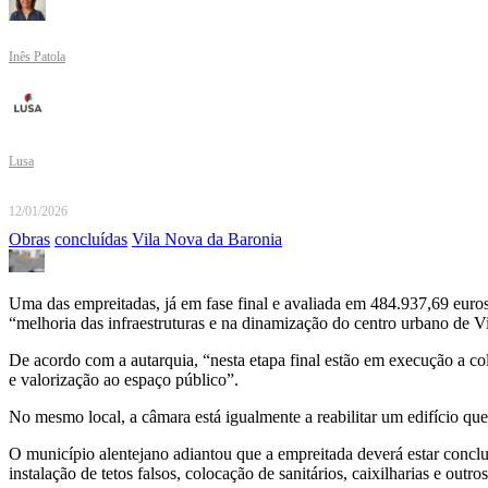
Inês Patola
Lusa
12/01/2026
Obras
concluídas
Vila Nova da Baronia
Uma das empreitadas, já em fase final e avaliada em 484.937,69 euro
“melhoria das infraestruturas e na dinamização do centro urbano de 
De acordo com a autarquia, “nesta etapa final estão em execução a colo
e valorização ao espaço público”.
No mesmo local, a câmara está igualmente a reabilitar um edifício qu
O município alentejano adiantou que a empreitada deverá estar concluí
instalação de tetos falsos, colocação de sanitários, caixilharias e outro