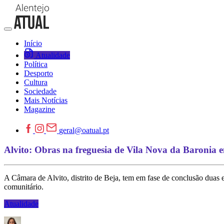
Início
Atualidade
Política
Desporto
Cultura
Sociedade
Mais Notícias
Magazine
geral@oatual.pt
Alvito: Obras na freguesia de Vila Nova da Baronia 
A Câmara de Alvito, distrito de Beja, tem em fase de conclusão duas
comunitário.
Atualidade