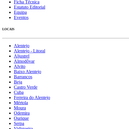
Ficha Técnica
Estatuto Editorial
Equipa
Eventos
LOCAIS
Alentejo
Alentejo - Litoral
Aljustrel
Almodôvar
Alvito
Baixo Alentejo
Barrancos
Beja
Castro Verde
Cuba
Ferreira do Alentejo
Mértola
Moura
Odemira
Ourique
Serpa
Vidigueira