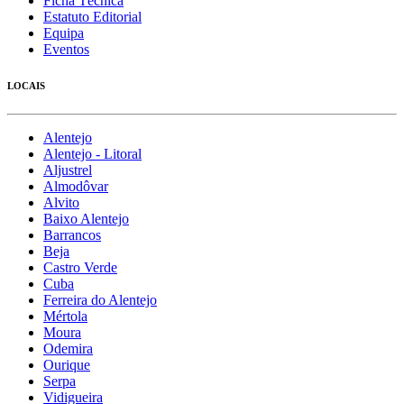
Ficha Técnica
Estatuto Editorial
Equipa
Eventos
LOCAIS
Alentejo
Alentejo - Litoral
Aljustrel
Almodôvar
Alvito
Baixo Alentejo
Barrancos
Beja
Castro Verde
Cuba
Ferreira do Alentejo
Mértola
Moura
Odemira
Ourique
Serpa
Vidigueira