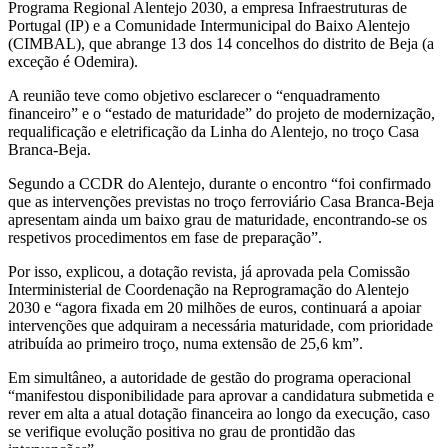
Programa Regional Alentejo 2030, a empresa Infraestruturas de
Portugal (IP) e a Comunidade Intermunicipal do Baixo Alentejo
(CIMBAL), que abrange 13 dos 14 concelhos do distrito de Beja (a
exceção é Odemira).
A reunião teve como objetivo esclarecer o “enquadramento
financeiro” e o “estado de maturidade” do projeto de modernização,
requalificação e eletrificação da Linha do Alentejo, no troço Casa
Branca-Beja.
Segundo a CCDR do Alentejo, durante o encontro “foi confirmado
que as intervenções previstas no troço ferroviário Casa Branca-Beja
apresentam ainda um baixo grau de maturidade, encontrando-se os
respetivos procedimentos em fase de preparação”.
Por isso, explicou, a dotação revista, já aprovada pela Comissão
Interministerial de Coordenação na Reprogramação do Alentejo
2030 e “agora fixada em 20 milhões de euros, continuará a apoiar
intervenções que adquiram a necessária maturidade, com prioridade
atribuída ao primeiro troço, numa extensão de 25,6 km”.
Em simultâneo, a autoridade de gestão do programa operacional
“manifestou disponibilidade para aprovar a candidatura submetida e
rever em alta a atual dotação financeira ao longo da execução, caso
se verifique evolução positiva no grau de prontidão das