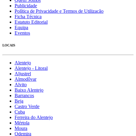
Quem Somos
Publicidade
Política de Privacidade e Termos de Utilização
Ficha Técnica
Estatuto Editorial
Equipa
Eventos
LOCAIS
Alentejo
Alentejo - Litoral
Aljustrel
Almodôvar
Alvito
Baixo Alentejo
Barrancos
Beja
Castro Verde
Cuba
Ferreira do Alentejo
Mértola
Moura
Odemira