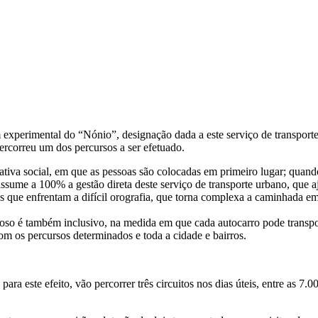
experimental do “Nónio”, designação dada a este serviço de transporte
rcorreu um dos percursos a ser efetuado.
ativa social, em que as pessoas são colocadas em primeiro lugar; quand
ssume a 100% a gestão direta deste serviço de transporte urbano, que aj
s que enfrentam a difícil orografia, que torna complexa a caminhada em
ioso é também inclusivo, na medida em que cada autocarro pode transpo
om os percursos determinados e toda a cidade e bairros.
ara este efeito, vão percorrer três circuitos nos dias úteis, entre as 7