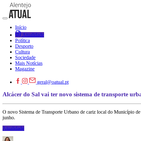
Início
Atualidade
Política
Desporto
Cultura
Sociedade
Mais Notícias
Magazine
geral@oatual.pt
Alcácer do Sal vai ter novo sistema de transporte ur
O novo Sistema de Transporte Urbano de cariz local do Município de Al
junho.
Atualidade