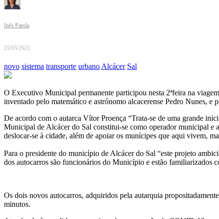
Inês Patola
25/05/2021
novo
sistema
transporte
urbano
Alcácer
Sal
O Executivo Municipal permanente participou nesta 2ªfeira na viagem 
inventado pelo matemático e astrónomo alcacerense Pedro Nunes, e pe
De acordo com o autarca Vítor Proença “Trata-se de uma grande inici
Municipal de Alcácer do Sal constitui-se como operador municipal e a
deslocar-se à cidade, além de apoiar os munícipes que aqui vivem, ma
Para o presidente do município de Alcácer do Sal “este projeto ambic
dos autocarros são funcionários do Município e estão familiarizados c
Os dois novos autocarros, adquiridos pela autarquia propositadamente p
minutos.