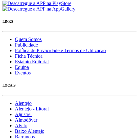
LINKS
Quem Somos
Publicidade
Política de Privacidade e Termos de Utilização
Ficha Técnica
Estatuto Editorial
Equipa
Eventos
LOCAIS
Alentejo
Alentejo - Litoral
Aljustrel
Almodôvar
Alvito
Baixo Alentejo
Barrancos