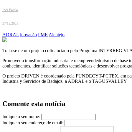
Inês Patola
27/12/2023
ADRAL
inovação
PME
Alentejo
Trata-se de um projeto cofinanciado pelo Programa INTERREG VI A E
Promover a transformação industrial e o empreendedorismo de base tec
conhecimentos, identificar soluções tecnológicas e desenvolver progra
O projeto DRIVEN é coordenado pela FUNDECYT-PCTEX, em parceria 
Industria y Servicios de Badajoz, a ADRAL e o TAGUSVALLEY.
Comente esta notícia
Indique o seu nome:
Indique o seu endereço de email: