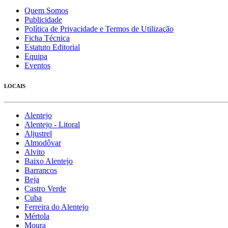
Quem Somos
Publicidade
Política de Privacidade e Termos de Utilização
Ficha Técnica
Estatuto Editorial
Equipa
Eventos
LOCAIS
Alentejo
Alentejo - Litoral
Aljustrel
Almodôvar
Alvito
Baixo Alentejo
Barrancos
Beja
Castro Verde
Cuba
Ferreira do Alentejo
Mértola
Moura