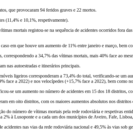
os, que provocaram 94 feridos graves e 22 mortos.
stes (11,4% e 10,1%, respetivamente).
ítimas mortais registou-se na sequência de acidentes ocorridos fora da
des, caso em que houve um aumento de 11% entre janeiro e março, bem
s, correspondendo a 34,7% das vítimas mortais, mais 40% face ao mes
nas autoestradas e itinerários principais.
tomóveis ligeiros corresponderam a 73,4% do total, verificando-se um a
,9% face a 2022) e nos velocípedes (+15,7% face a 2022), bem como n
rificou-se um aumento no número de acidentes em 15 dos 18 distritos,
am em oito distritos, com os maiores aumentos absolutos nos distritos 
ão do número de vítimas mortais pela rede rodoviária e respetivas enti
da 2% à Lusoponte e a cada um dos municípios de Aveiro, Fafe, Lisboa
acidentes nas vias da rede rodoviária nacional e 49,5% às vias sob ge