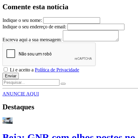
Comente esta notícia
Indique o seu nome:
Indique o seu endereço de email:
Escreva aqui a sua mensagem:
Li e aceito a
Política de Privacidade
Enviar
ANUNCIE AQUI
Destaques
Beja: GNR com olhos postos no 