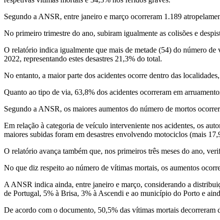
Segundo a ANSR, entre janeiro e março ocorreram 1.189 atropelament
No primeiro trimestre do ano, subiram igualmente as colisões e despi
O relatório indica igualmente que mais de metade (54) do número de v
2022, representando estes desastres 21,3% do total.
No entanto, a maior parte dos acidentes ocorre dentro das localida
Quanto ao tipo de via, 63,8% dos acidentes ocorreram em arruamento
Segundo a ANSR, os maiores aumentos do número de mortos ocorreram 
Em relação à categoria de veículo interveniente nos acidentes, os au
maiores subidas foram em desastres envolvendo motociclos (mais 17
O relatório avança também que, nos primeiros três meses do ano, ve
No que diz respeito ao número de vítimas mortais, os aumentos ocorrer
A ANSR indica ainda, entre janeiro e março, considerando a distribuiç
de Portugal, 5% à Brisa, 3% à Ascendi e ao município do Porto e ain
De acordo com o documento, 50,5% das vítimas mortais decorreram de 