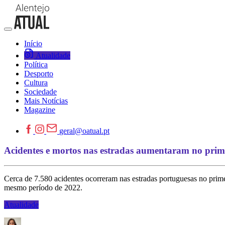
Início
Atualidade
Política
Desporto
Cultura
Sociedade
Mais Notícias
Magazine
geral@oatual.pt
Acidentes e mortos nas estradas aumentaram no prime
Cerca de 7.580 acidentes ocorreram nas estradas portuguesas no prime
mesmo período de 2022.
Atualidade