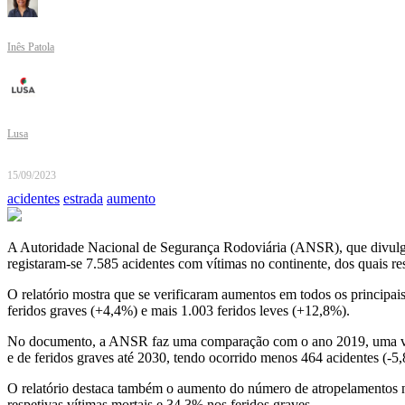
Inês Patola
Lusa
15/09/2023
acidentes
estrada
aumento
A Autoridade Nacional de Segurança Rodoviária (ANSR), que divulgou o
registaram-se 7.585 acidentes com vítimas no continente, dos quais res
O relatório mostra que se verificaram aumentos em todos os principa
feridos graves (+4,4%) e mais 1.003 feridos leves (+12,8%).
No documento, a ANSR faz uma comparação com o ano 2019, uma vez q
e de feridos graves até 2030, tendo ocorrido menos 464 acidentes (-5
O relatório destaca também o aumento do número de atropelamentos 
respetivas vítimas mortais e 34,3% nos feridos graves.