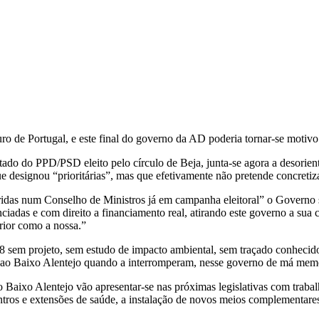
uro de Portugal, e este final do governo da AD poderia tornar-se motivo
ado do PPD/PSD eleito pelo círculo de Beja, junta-se agora a desorient
 designou “prioritárias”, mas que efetivamente não pretende concretiz
ridas num Conselho de Ministros já em campanha eleitoral” o Governo s
iadas e com direito a financiamento real, atirando este governo a sua 
rior como a nossa.”
8 sem projeto, sem estudo de impacto ambiental, sem traçado conhecido 
ao Baixo Alentejo quando a interromperam, nesse governo de má memór
Baixo Alentejo vão apresentar-se nas próximas legislativas com traba
centros e extensões de saúde, a instalação de novos meios complementar