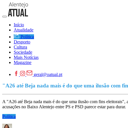
Início
Atualidade
Política
Desporto
Cultura
Sociedade
Mais Notícias
Magazine
geral@oatual.pt
"A26 até Beja nada mais é do que uma ilusão com fins
A "A26 até Beja nada mais é do que uma ilusão com fins eleitorais", a
acusações no Baixo Alentejo entre PS e PSD parece estar para durar.
Política