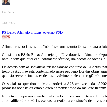
Inês Patola
24/03/2025
PS
Baixo Alentejo
criticas
governo
PSD
Afirmam os socialistas que “não fosse um assunto tão sério para o fut
Considera o PS do Baixo Alentejo que “à verborreia habitual do deput
hora, e sem qualquer enquadramento técnico, um pacote de obras a que
De acordo com os socialistas “desse famoso conjunto de 31 obras, pa
troço da A26 não está contemplado nesse pequeno lote das obras anunc
que não serve os interesses de desenvolvimento de uma região do inte
Os socialistas questionam “como poderia a A26 ser executada até 202
promessa honesta ou estão a querer emendar mão do mal que fizeram 
Na nota de imprensa é também afirmado que os candidatos do PS pelo 
a requalificação de várias escolas na região, a construção de novos 