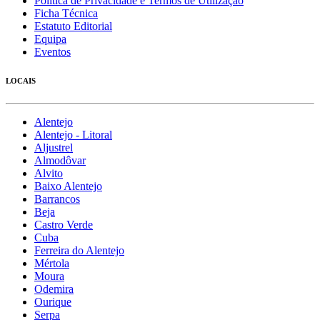
Política de Privacidade e Termos de Utilização
Ficha Técnica
Estatuto Editorial
Equipa
Eventos
LOCAIS
Alentejo
Alentejo - Litoral
Aljustrel
Almodôvar
Alvito
Baixo Alentejo
Barrancos
Beja
Castro Verde
Cuba
Ferreira do Alentejo
Mértola
Moura
Odemira
Ourique
Serpa